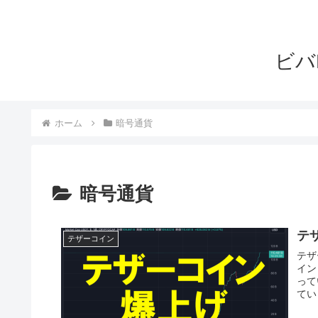
ビバ
ホーム
暗号通貨
暗号通貨
テ
テザーコイン
テザ
イン
って
てい