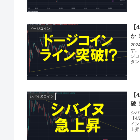
【
ドージコイン
か
20
す。
ジコ
タン
【
シバイヌコイン
破
シバ
【4
イン
上昇