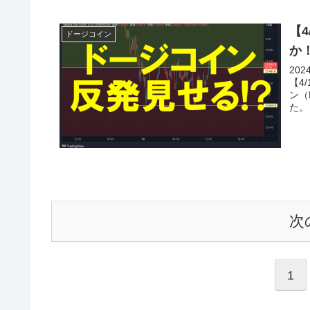
【
ドージコイン
か
20
【4
ン（
た。
次
1