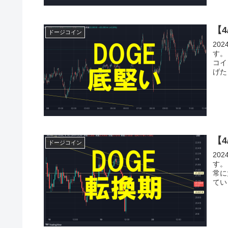
【
ドージコイン
20
す。
コイ
げた
【
ドージコイン
20
す。
常に
てい