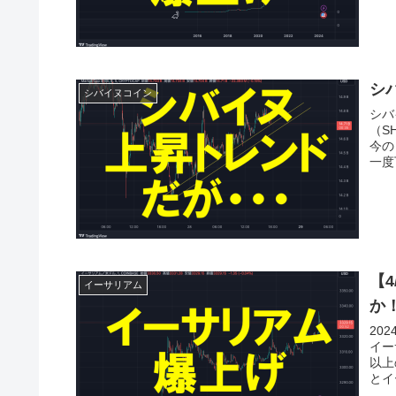
シ
シバイヌコイン
シバ
（S
今の
一度
【
イーサリアム
か
20
イー
以上
とイ