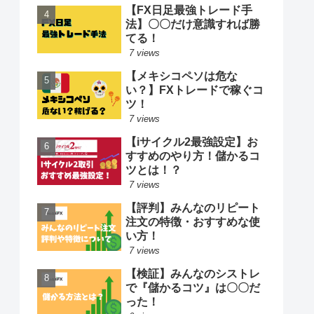
【FX日足最強トレード手
法】〇〇だけ意識すれば勝
てる！
7 views
【メキシコペソは危な
い？】FXトレードで稼ぐコ
ツ！
7 views
【iサイクル2最強設定】お
すすめのやり方！儲かるコ
ツとは！？
7 views
【評判】みんなのリピート
注文の特徴・おすすめな使
い方！
7 views
【検証】みんなのシストレ
で『儲かるコツ』は〇〇だ
った！