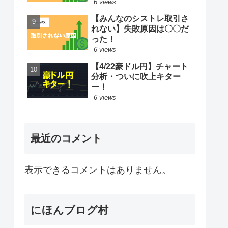
6 views
【みんなのシストレ取引さ
れない】失敗原因は〇〇だ
った！
6 views
【4/22豪ドル円】チャート
分析・ついに吹上キター
ー！
6 views
最近のコメント
表示できるコメントはありません。
にほんブログ村