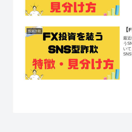
【
投資詐欺
最近
うS
いて
SN