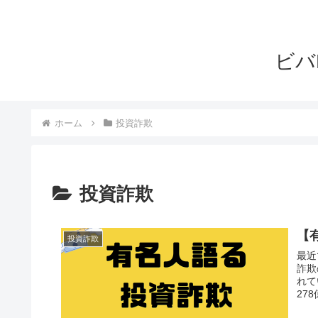
ビバ
ホーム
投資詐欺
投資詐欺
【
投資詐欺
最近
詐欺
れて
27