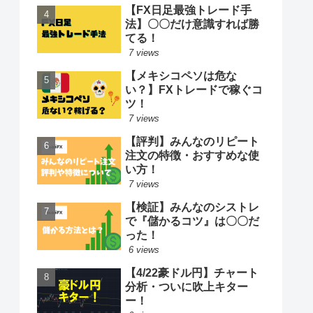
【FX日足最強トレード手
法】〇〇だけ意識すれば勝
てる！
7 views
【メキシコペソは危な
い？】FXトレードで稼ぐコ
ツ！
7 views
【評判】みんなのリピート
注文の特徴・おすすめな使
い方！
7 views
【検証】みんなのシストレ
で『儲かるコツ』は〇〇だ
った！
6 views
【4/22豪ドル円】チャート
分析・ついに吹上キター
ー！