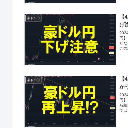
【
豪ドル円
げ
20
円】
たな
この
【
豪ドル円
か
20
円】
ら続
ては