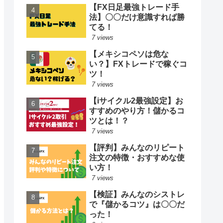
【FX日足最強トレード手
法】〇〇だけ意識すれば勝
てる！
7 views
【メキシコペソは危な
い？】FXトレードで稼ぐコ
ツ！
7 views
【iサイクル2最強設定】お
すすめのやり方！儲かるコ
ツとは！？
7 views
【評判】みんなのリピート
注文の特徴・おすすめな使
い方！
7 views
【検証】みんなのシストレ
で『儲かるコツ』は〇〇だ
った！