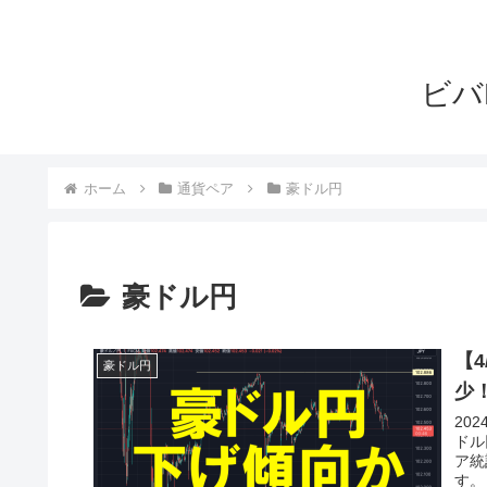
ビバ
ホーム
通貨ペア
豪ドル円
豪ドル円
【
豪ドル円
少
20
ドル
ア統
す。