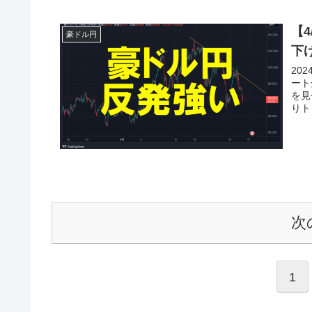
【
豪ドル円
下
20
ート
を見
りト
次
1