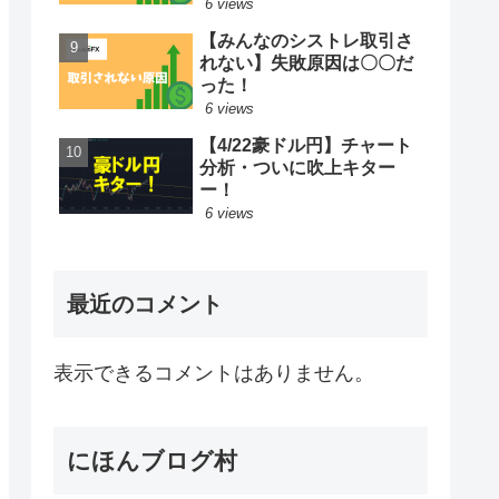
6 views
【みんなのシストレ取引さ
れない】失敗原因は〇〇だ
った！
6 views
【4/22豪ドル円】チャート
分析・ついに吹上キター
ー！
6 views
最近のコメント
表示できるコメントはありません。
にほんブログ村