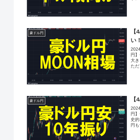
【
豪ドル円
い
20
円】
大き
ただ
【
豪ドル円
20
円】
史的
円も