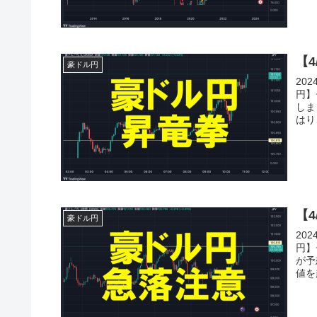
【
豪ドル円
20
円】
しま
はり
【
豪ドル円
20
円】
が予
値を