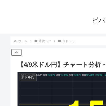
ビバ
ホーム
通貨ペア
米ドル円
PR
【4/9米ドル円】チャート分析
米ドル円