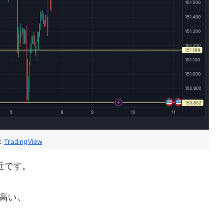
：
TradingView
間近です。
り高い。