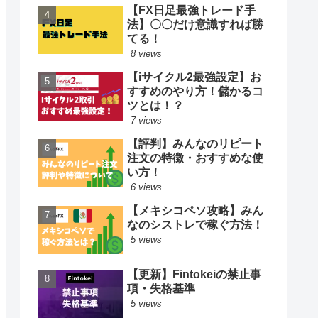
【FX日足最強トレード手
法】〇〇だけ意識すれば勝
てる！
8 views
【iサイクル2最強設定】お
すすめのやり方！儲かるコ
ツとは！？
7 views
【評判】みんなのリピート
注文の特徴・おすすめな使
い方！
6 views
【メキシコペソ攻略】みん
なのシストレで稼ぐ方法！
5 views
【更新】Fintokeiの禁止事
項・失格基準
5 views