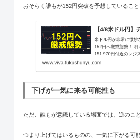
おそらく誰もが152円突破を予想しているこ
【4/8米ドル円】
米ドル円が非常に微妙な
152円へ厳戒態勢！ 
151.970円付近の
意...
www.viva-fukushunyu.com
下げが一気に来る可能性も
ただ、誰もが意識している場面では、逆のこ
つまり上げてはいるものの、一気に下がる可