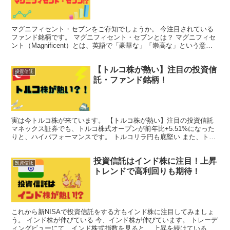
マグニフィセント・セブンをご存知でしょうか。 今注目されている
ファンド銘柄です。 マグニフィセント・セブンとは？ マグニフィセ
ント（Magnificent）とは、英語で「豪華な」「崇高な」という意味
を持ち、 革新的な技術と圧倒的なシェアで成...
【トルコ株が熱い】注目の投資信
投資信託
託・ファンド銘柄！
実は今トルコ株が来ています。 【トルコ株が熱い】注目の投資信託
マネックス証券でも、トルコ株式オープンが前年比+5.51%になった
りと、ハイパフォーマンスです。 トルコリラ円も底堅い また、トル
コリラ円も下げては来ていたものの、下ひげが多く...
投資信託はインド株に注目！上昇
投資信託
トレンドで高利回りも期待！
これから新NISAで投資信託をする方もインド株に注目してみましょ
う。 インド株が伸びている 今、インド株が伸びています。 トレーデ
ィングビューにて、インド株式指数を見ると、 上昇を続けているの