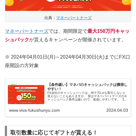
出典：
マネーパートナーズ
マネーパートナーズ
では、期間限定で
最大150万円キャッ
シュバック
が貰えるキャンペーンが開催されています。
※ 2024年04月01日(月)～2024年04月30日(火)までにFX口
座開設の方対象
【条件緩い】マネパのキャッシュバックは獲得し
やすい！
FX会社のキャッシュバックは、何十万Lotも取引しないと
貰えないこともありますが、 実はマネーパートナーズのキ
ャッシュバック条件は緩いので、達成しやすいです。 【条
件緩い】マネパのキャッシュバックは獲得しやすい！ マネ
パでは期間限定で最大1...
www.viva-fukushunyu.com
2024.04.03
取引数量に応じてギフトが貰える！