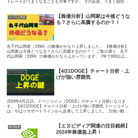
トレードがうまくなることも大事ですが、 その反面、うまく損切り
をすることが大事なのです。 FX自動売買では損切り...
【株価分析】山岡家は今後どうな
丸千代山岡家
る？さらに高騰するのか？！
丸千代山岡家（3399）の株価がかなり上昇しました。 【株価分析】
山岡家は今後どうなる？さらに高騰するのか？！ ご覧の通り、丸千
代山岡家（3399）の株価がかなり上がっています。 2年で8倍以上に
2022年は1000円台だったので、2年で...
【4/21DOGE】チャート分析・上
ドージコイン
げが強い雰囲気
2024年4月21日、ドージコイン（DOGE）のチャート分析になりま
す。 【4/21DOGE】チャート分析・上げが強い雰囲気 ドージコイン
は、やはりサポートラインから反発して上昇しました。 力強い動き
を見せています。 次に注目すべきは、黄色...
【エヌビディア関連の注目銘柄】
株式投資
2024年株価急上昇！