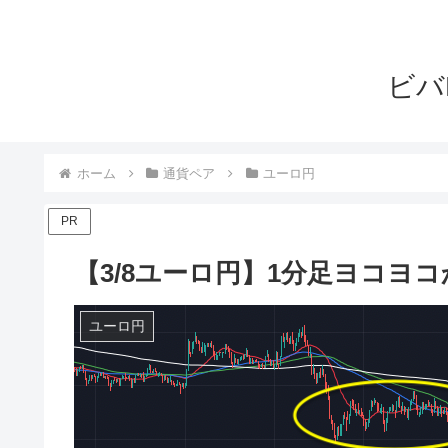
ビバ
ホーム
通貨ペア
ユーロ円
PR
【3/8ユーロ円】1分足ヨコヨ
ユーロ円