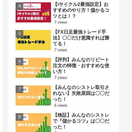
【iサイクル2最強設定】お
すすめのやり方！儲かるコ
ツとは！？
7 views
【FX日足最強トレード手
法】〇〇だけ意識すれば勝
てる！
7 views
【評判】みんなのリピート
注文の特徴・おすすめな使
い方！
7 views
【みんなのシストレ取引さ
れない】失敗原因は〇〇だ
った！
6 views
【検証】みんなのシストレ
で『儲かるコツ』は〇〇だ
った！