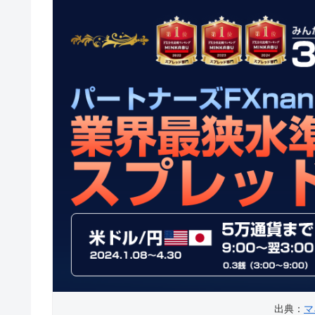
出典：
マ