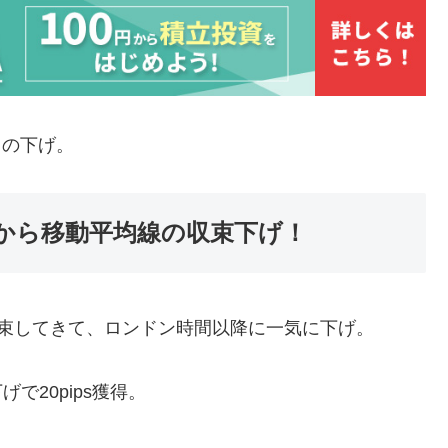
らの下げ。
コから移動平均線の収束下げ！
束してきて、ロンドン時間以降に一気に下げ。
で20pips獲得。