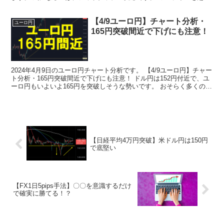
てくると、さらに円安に加速する可能...
【4/9ユーロ円】チャート分析・
ユーロ円
165円突破間近で下げにも注意！
2024年4月9日のユーロ円チャート分析です。 【4/9ユーロ円】チャー
ト分析・165円突破間近で下げにも注意！ ドル円は152円付近で、ユ
ーロ円もいよいよ165円を突破しそうな勢いです。 おそらく多くのト
レーダーが意識するキリ番であり、1...
【日経平均4万円突破】米ドル円は150円
で底堅い
【FX1日5pips手法】〇〇を意識するだけ
で確実に勝てる！？