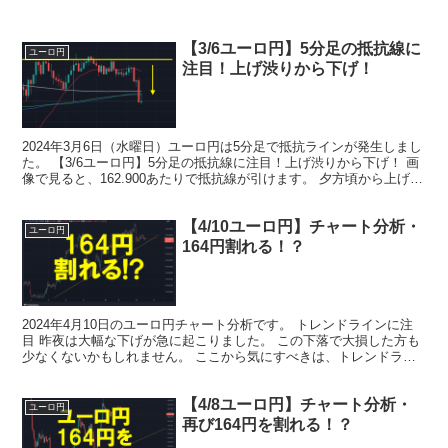
【3/6ユーロ円】5分足の抵抗線に
ユーロ円
注目！上げ渋りから下げ！
2024年3月6日（水曜日）ユーロ円は5分足で抵抗ラインが発生しまし
た。 【3/6ユーロ円】5分足の抵抗線に注目！上げ渋りから下げ！ 画
像で見ると、162.900あたりで抵抗線が引けます。 夕方頃から上げが
ありますたが、いまいち強くない状態...
【4/10ユーロ円】チャート分析・
ユーロ円
164円割れる！？
2024年4月10日のユーロ円チャート分析です。 トレンドラインに注
目 昨夜は大幅な下げが急に起こりました。 この下落で大損した方も
少なくないかもしれません。 ここから気にすべきは、トレンドライ
ンにタッチするかです。 もし、このトレンドライ...
【4/8ユーロ円】チャート分析・
ユーロ円
再び164円を割れる！？